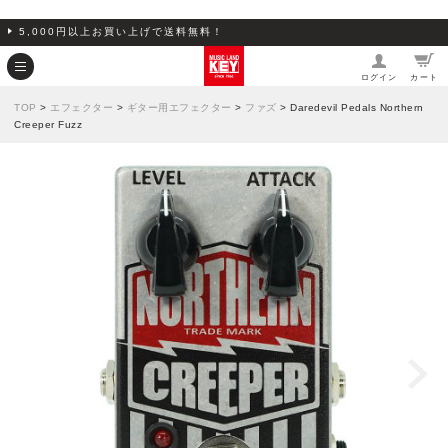
5,000円以上お買い上げで送料無料！
ログイン
カート
TOP
>
エフェクター
>
ギター用エフェクター
>
ファズ
> Daredevil Pedals Northern
Creeper Fuzz