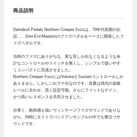
商品説明
Daredevil Pedals Northern Creeper Fuzzは、70年代初期の伝
説……Shin-EiやMaestroのファズペダルをベースに開発したフ
ァズペダルです。
当時のファズにありがちな、変な音しか出なくなるような余
計なコントロールやスイッチを無くし、シンプルで扱いやす
くコンパクトに完成させました。
Northern Creeper FuzzにはVolumeとSustainコントロールしか
ありません。しかしこれで十分なのです。音量は現代の楽曲
レベルに合わせ、高く設定可能。さらにファットなゲイン、
かつ高いレスポンスを共存させました。
分厚く、飽和感も強いヴィンテージファズサウンドでありな
がら、同時にタイトでバンドアンサンブルの中でも際立つサ
ウンドです。