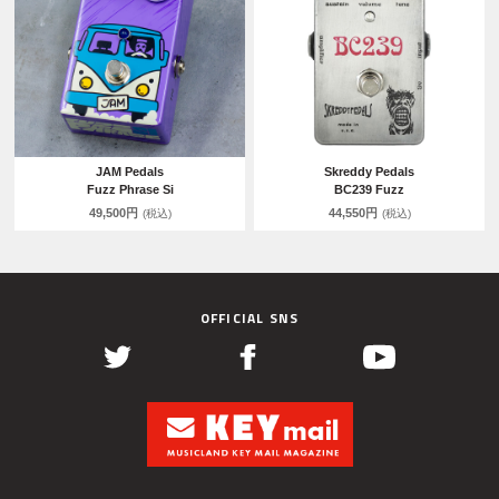
JAM Pedals
Skreddy Pedals
Fuzz Phrase Si
BC239 Fuzz
49,500円
44,550円
(税込)
(税込)
OFFICIAL SNS