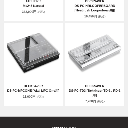
ATELIER Z
DECKSAVER
M#245 Natural
DS-PC-HRLOOPERBOARD
[Headrush Looperboard用]
363,000円
(税込)
10,450円
(税込)
DECKSAVER
DECKSAVER
DS-PC-MPCONE [Akai MPC One用]
DS-PC-TD3 [Behringer TD-3 / RD-3
用]
11,000円
(税込)
7,700円
(税込)