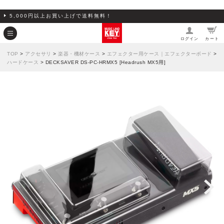
5,000円以上お買い上げで送料無料！
ログイン
カート
TOP
>
アクセサリ
>
楽器・機材ケース
>
エフェクター用ケース｜エフェクターボード
>
ハードケース
> DECKSAVER DS-PC-HRMX5 [Headrush MX5用]