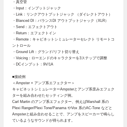
・真空管
・Input：インプットジャック
・Link：リンクアウトプットジャック （ダイレクトアウト）
・Blanced DI：バランスDI アウトプットジャック（XLR）
・Send：エフェクトアウト
・Return：エフェクトイン
・Remote：キャビネットシミュレーターセレクト リモートコ
ントロール
・Ground Lift：グランド/リフト切り替え
・Voicing：ローエンドのキャラクターを3ステップで調整
・DCインプット：9V/1A
■接続例
＜Ampster × アンプ系エフェクター＞
キャビネットシミュレーターAmpsterとアンプ系歪みエフェク
ターを組み合わせたセッティング例。
Carl Martin のアンプ系エフェクター、例えばMarshall 系の
Plexi Ranger/Plexi Tone/Panama やVox 系のAC-Tone などと
Ampsterと組み合わせることで、アンプをスピーカーで鳴らし
ているようなサウンドが得られます。