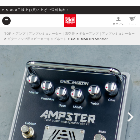
5,000円以上お買い上げで送料無料！
ログイン
カート
TOP
>
アンプ｜アンプシミュレーター｜真空管
>
ギターアンプ｜アンプシミュレーター
>
ギターアンプ用スピーカーキャビネット
> CARL MARTIN Ampster