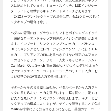
よびプレゼンスコントロールを備え、頑丈な金属製のボック
スに納められています。ミュートスイッチ、LEDインジケー
ターライトと連動するキャビネットスイッチがあります
（2x12オープンバックキャブの場合は赤、4x12クローズドバ
ックキャブの場合は緑）。
ペダルの背面には、グラウンドリフトとボイシングスイッチ
（微妙なローエンドキャップ制御のボイシング調整）があり
ます。インプット、リンク（アンプへの出力）、バランス
DI（ミキシングまたはレコーディングコンソールに行くXLR
出力）、プリアンプの前にあるべきではない特定のエフェク
トのセンドとリターン、リモート入力（キャビネットシム）
Carl Martin Octa Switch 'The Strip'などのようなデジタルまた
はアナログエフェクトコントローラー用のリモート入力、お
よび標準の9v1A電源入力で使用します。
ギターからそのまま差し込むか、ペダルボードから入力ジャ
ックに差し込んで、出力を選択します。耳を開いて、驚くほ
ど大きな丸いクリーンなサウンドを実現します。ギターとピ
ックアップの構成によりますが、ゲインを調整することでCarl
Martinが非常によく知られるようになった、英国のオーバード