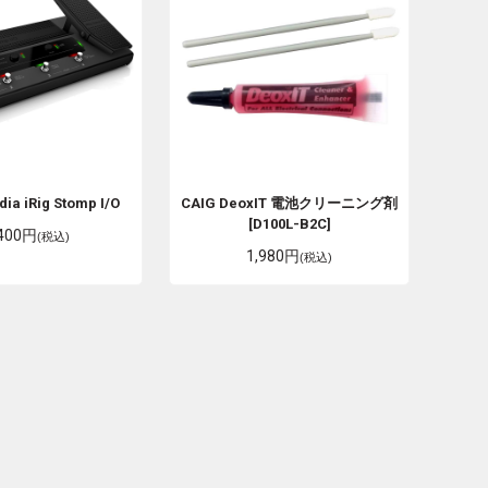
edia
iRig Stomp I/O
CAIG
DeoxIT 電池クリーニング剤
[D100L-B2C]
,400円
(税込)
1,980円
(税込)