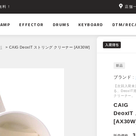
店舗
無料！
AMP
EFFECTOR
DRUMS
KEYBOARD
DTM/REC
剤
> CAIG DeoxIT ストリング クリーナー [AX30W]
ブランド :
【次回入荷未
る、Deox
クリーナー。
CAIG
DeoxI
[AX30W
3
販売価格