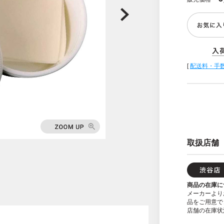
[
配送料・手
取扱店舗
商品の在庫に
メーカーより
品をご用意で
店舗の在庫状