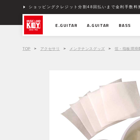
ショッピングクレジット分割48回払いまで金利手数料
E.GUITAR
A.GUITAR
BASS
TOP
>
アクセサリ
>
メンテナンスグッズ
>
弦・指板潤滑