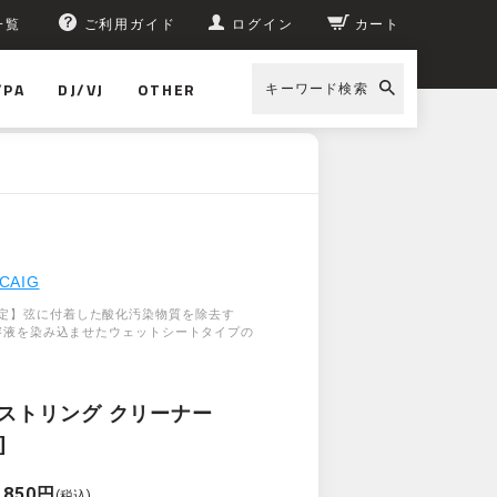
一覧
ご利用ガイド
ログイン
カート
/PA
DJ/VJ
OTHER
キーワード検索
CAIG
定】弦に付着した酸化汚染物質を除去す
IT溶液を染み込ませたウェットシートタイプの
T ストリング クリーナー
]
,850円
(税込)