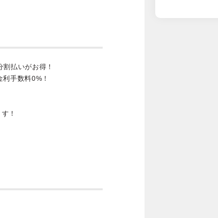
分割払いがお得！
金利手数料0%！
ます！