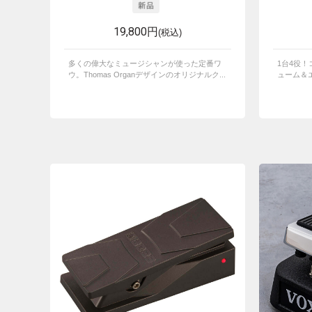
19,800円
(税込)
多くの偉大なミュージシャンが使った定番ワ
1台4役
ウ。Thomas Organデザインのオリジナルク...
ューム＆