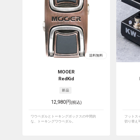
MOOER
RedKid
12,980円
(税込)
ワウペダルとトーキングボックスの中間的
フットスイ
な、トーキングワウペダル。
切り替え