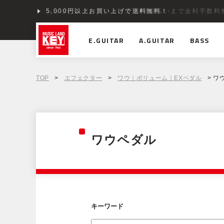
ショッピングクレジット分割48回払いまで金利手数料
E.GUITAR
A.GUITAR
BASS
TOP
>
エフェクター
>
ワウ｜ボリューム｜EXペダル
> ワ
ワウペダル
キーワード