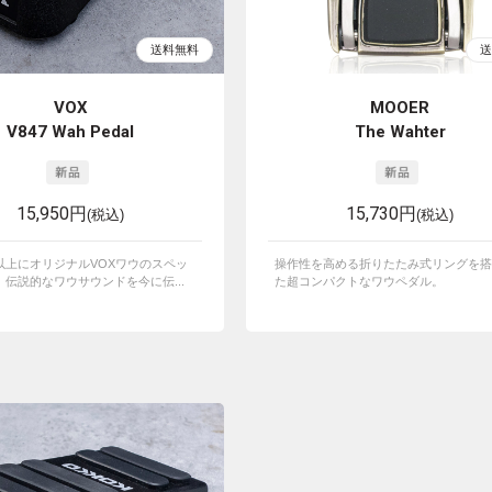
VOX
MOOER
V847 Wah Pedal
The Wahter
15,950円
15,730円
(税込)
(税込)
以上にオリジナルVOXワウのスペッ
操作性を高める折りたたみ式リングを搭
伝説的なワウサウンドを今に伝...
た超コンパクトなワウペダル。