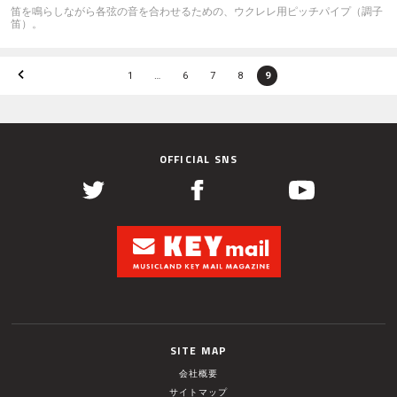
笛を鳴らしながら各弦の音を合わせるための、ウクレレ用ピッチパイプ（調子
笛）。
1
…
6
7
8
9
OFFICIAL SNS
SITE MAP
会社概要
サイトマップ