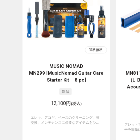
MUSIC NOMAD
MN299 [MusicNomad Guitar Care
MN811 
Starter Kit – 8 pc]
(L-
Acous
12,100円
(税込)
エレキ、アコギ、ベースのクリーニング、弦
交換、メンテナンスに必要なアイテムをひ...
フレット
平を簡単に