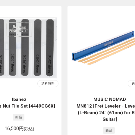
Ibanez
MUSIC NOMAD
e Nut File Set [4449CG6X]
MN812 [Fret Leveler - Leve
(L-Beam) 24" (61cm) for B
Guitar]
16,500円
(税込)