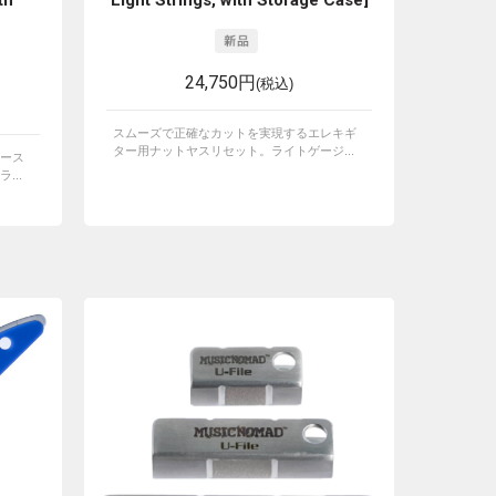
th
Light Strings, with Storage Case]
24,750円
(税込)
スムーズで正確なカットを実現するエレキギ
ター用ナットヤスリセット。ライトゲージ...
ース
...