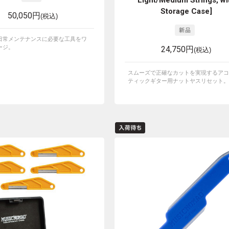
Light/Medium Strings, wi
Storage Case]
50,050円
(税込)
日常メンテナンスに必要な工具をワ
ージ。
24,750円
(税込)
スムーズで正確なカットを実現するアコ
ティックギター用ナットヤスリセット。ラ