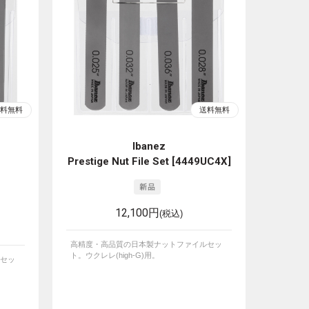
Ibanez
Prestige Nut File Set [4449UC4X]
12,100円
(税込)
高精度・高品質の日本製ナットファイルセッ
ト。ウクレレ(high-G)用。
セッ