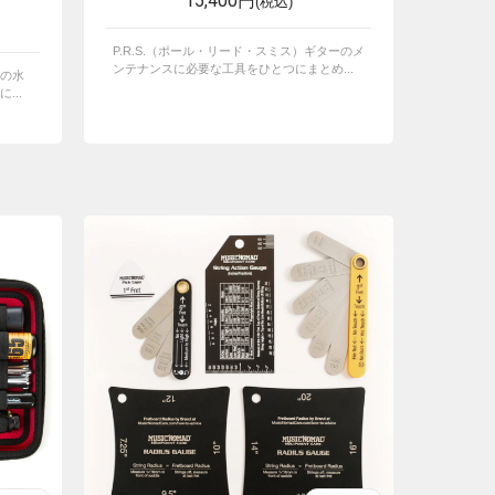
15,400円
(税込)
P.R.S.（ポール・リード・スミス）ギターのメ
ンテナンスに必要な工具をひとつにまとめ...
の水
...