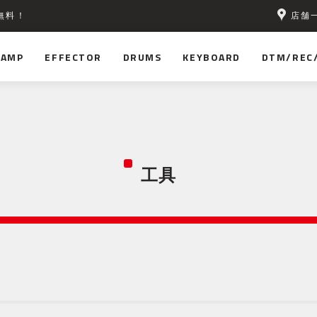
店舗
無料！
AMP
EFFECTOR
DRUMS
KEYBOARD
DTM/REC
工具