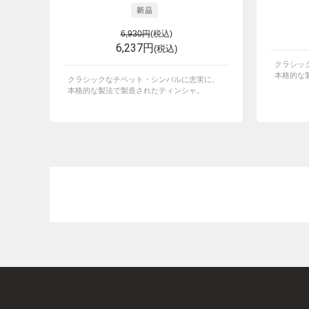
6,930円
(税込)
6,237円
(税込)
クラシッ
本格的な
クラシックなチベット・シンバルに忠実に、
本格的な製法で製造されたティンシャ。