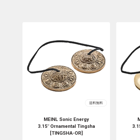
MEINL Sonic Energy
M
3.15" Ornamental Tingsha
3.1
[TINGSHA-OR]