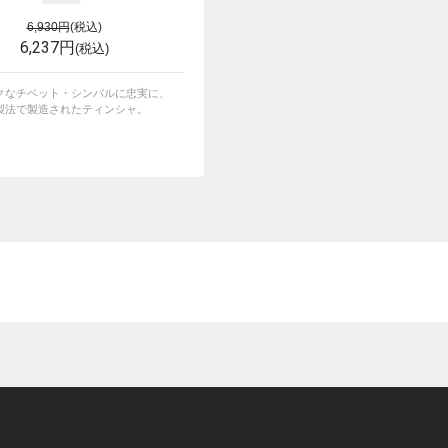
6,930円
(税込)
6,237円
(税込)
クなチベット・シンバルに忠実に、
製法で製造されたティンシャ。