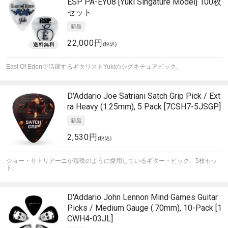
ESP
PA-EY08 [Yuki Singature Model] 100枚
セット
22,000円
(税込)
East Of Edenで活躍するギタリストYukiのシグネチュアピック。
D'Addario
Joe Satriani Satch Grip Pick / Ext
ra Heavy (1.25mm), 5 Pack [7CSH7-5JSGP]
2,530円
(税込)
ジョー・サトリアーニが毎晩のように愛用しているギター・ピック。5枚セッ
ト。
D'Addario
John Lennon Mind Games Guitar
Picks / Medium Gauge (.70mm), 10-Pack [1
CWH4-03JL]