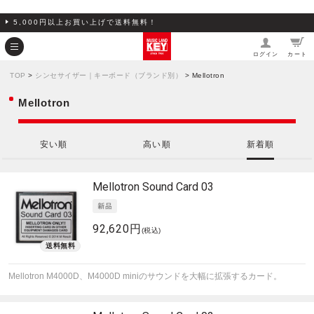
5,000円以上お買い上げで送料無料！
ログイン
カート
TOP
>
シンセサイザー｜キーボード（ブランド別）
> Mellotron
Mellotron
安い順
高い順
新着順
Mellotron
Sound Card 03
92,620円
(税込)
Mellotron M4000D、M4000D miniのサウンドを大幅に拡張するカード。