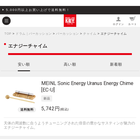
5,000円以上お買い上げで送料無料！
ログイン
カート
TOP
>
ドラム｜パーカッション
>
パーカッション
>
チャイム
> エナジーチャイム
エナジーチャイム
安い順
高い順
新着順
MEINL Sonic Energy
Uranus Energy Chime
[EC-U]
5,742円
(税込)
天体の周波数に合うようチューニングされた倍音の豊かなサスティンが魅力の
エナジーチャイム。