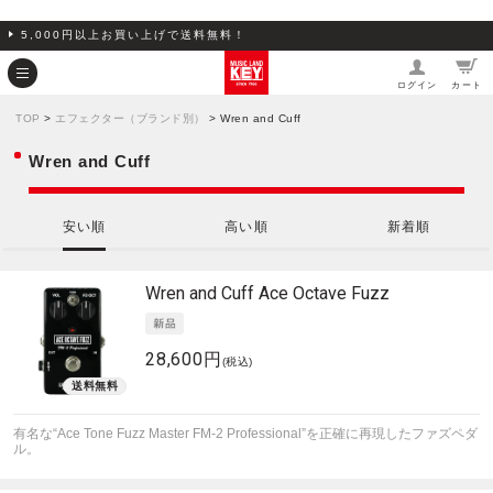
5,000円以上お買い上げで送料無料！
ログイン
カート
TOP
>
エフェクター（ブランド別）
> Wren and Cuff
Wren and Cuff
安い順
高い順
新着順
Wren and Cuff
Ace Octave Fuzz
28,600円
(税込)
有名な“Ace Tone Fuzz Master FM-2 Professional”を正確に再現したファズペダ
ル。