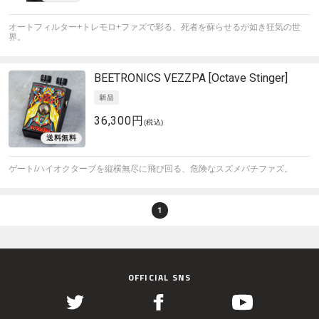
オートフィルター+トレモロ+ファズで彩る、死者を蘇らせるが如き狂気の世
界。
BEETRONICS
VEZZPA [Octave Stinger]
36,300円
(税込)
ゲート/ハイオクターブを縦横無尽に飛び回る、危険なスズメバチファズ。
1
OFFICIAL SNS