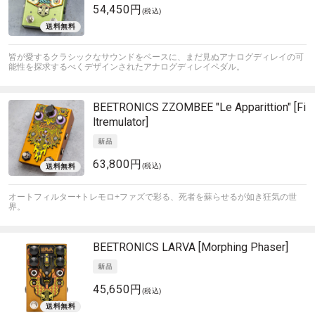
54,450円
(税込)
皆が愛するクラシックなサウンドをベースに、まだ見ぬアナログディレイの可
能性を探求するべくデザインされたアナログディレイペダル。
BEETRONICS
ZZOMBEE "Le Apparittion" [Fi
ltremulator]
63,800円
(税込)
オートフィルター+トレモロ+ファズで彩る、死者を蘇らせるが如き狂気の世
界。
BEETRONICS
LARVA [Morphing Phaser]
45,650円
(税込)