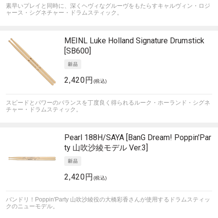
素早いプレイと同時に、深くヘヴィなグルーヴをもたらすキャルヴィン・ロジ
ャース・シグネチャー・ドラムスティック。
MEINL
Luke Holland Signature Drumstick
[SB600]
2,420円
(税込)
スピードとパワーのバランスを丁度良く得られるルーク・ホーランド・シグネ
チャー・ドラムスティック。
Pearl
188H/SAYA [BanG Dream! Poppin'Par
ty 山吹沙綾モデル Ver.3]
2,420円
(税込)
バンドリ！Poppin'Party 山吹沙綾役の大橋彩香さんが使用するドラムスティッ
クのニューモデル。