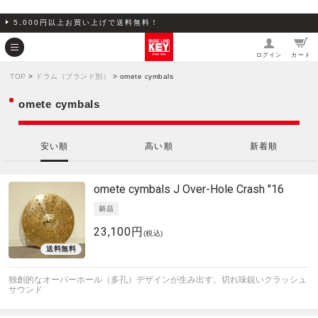
5,000円以上お買い上げで送料無料！
ログイン
カート
TOP
>
ドラム（ブランド別）
> omete cymbals
omete cymbals
安い順
高い順
新着順
omete cymbals
J Over-Hole Crash "16
23,100円
(税込)
独創的なオーバーホール（多孔）デザインが生み出す、切れ味鋭いクラッシュ
サウンド