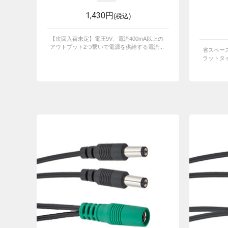
1,430円
(税込)
【次回入荷未定】電圧9V、電流400mA以上の
アウトプット2つ繋いで電源を供給する電流...
省スペー
ラットタ