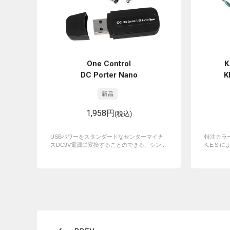
One Control
K
DC Porter Nano
K
1,958円
(税込)
USBパワーをスタンダードなセンターマイナ
特注カラー
スDC9V電源に変換することのできる、シン...
K.E.S