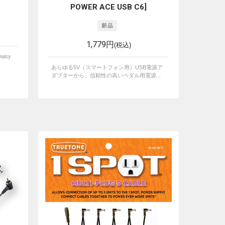
POWER ACE USB C6]
1,779円
(税込)
aisy
あらゆる5V（スマートフォン用）USB電源ア
ダプターから、信頼性の高いペダル用電源...