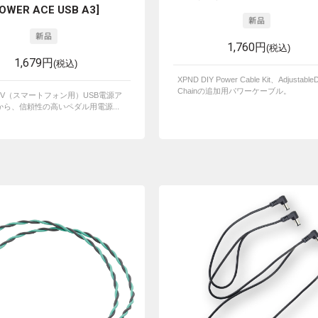
OWER ACE USB A3]
1,760円
(税込)
1,679円
(税込)
XPND DIY Power Cable Kit、AdjustableD
Chainの追加用パワーケーブル。
5V（スマートフォン用）USB電源ア
ら、信頼性の高いペダル用電源...