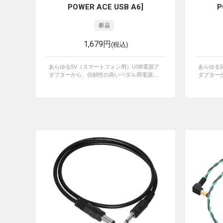
POWER ACE USB A6]
P
1,679円
(税込)
あらゆる5V（スマートフォン用）USB電源ア
あらゆる
ダプターから、信頼性の高いペダル用電源...
ダプターか