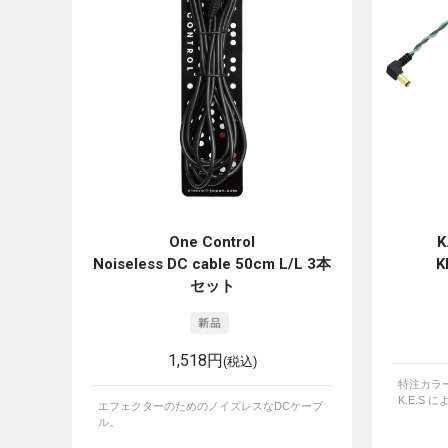
One Control
K
Noiseless DC cable 50cm L/L 3本
K
セット
1,518円
(税込)
特注カラー
K.E.S
エフェクターのためのノイズレスなDCケーブ
ル。