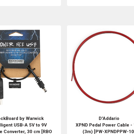
ckBoard by Warwick
D'Addario
lligent USB-A 5V to 9V
XPND Pedal Power Cable - 
e Converter, 30 cm [RBO
(3m) [PW-XPNDPPW-10