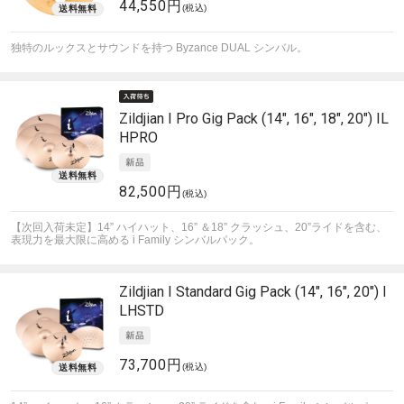
44,550円
(税込)
独特のルックスとサウンドを持つ Byzance DUAL シンバル。
Zildjian
I Pro Gig Pack (14", 16", 18", 20") IL
HPRO
82,500円
(税込)
【次回入荷未定】14” ハイハット、16” ＆18” クラッシュ、20”ライドを含む、
表現力を最大限に高める i Family シンバルパック。
Zildjian
I Standard Gig Pack (14", 16", 20") I
LHSTD
73,700円
(税込)