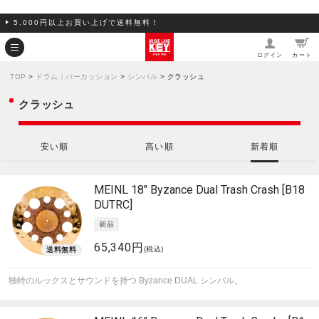
5,000円以上お買い上げで送料無料！
ログイン
カート
TOP
>
ドラム｜パーカッション
>
シンバル
> クラッシュ
クラッシュ
安い順
高い順
新着順
MEINL
18" Byzance Dual Trash Crash [B18
DUTRC]
65,340円
(税込)
独特のルックスとサウンドを持つ Byzance DUAL シンバル。