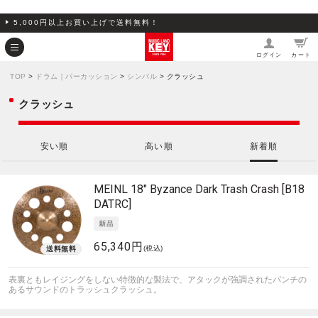
5,000円以上お買い上げで送料無料！
ログイン
カート
TOP
>
ドラム｜パーカッション
>
シンバル
> クラッシュ
クラッシュ
安い順
高い順
新着順
MEINL
18" Byzance Dark Trash Crash [B18
DATRC]
65,340円
(税込)
表裏ともレイジングをしない特徴的な製法で、アタックが強調されたパンチの
あるサウンドのトラッシュクラッシュ。