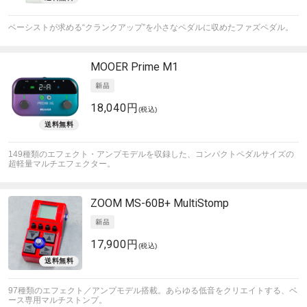
ベーシストが求める“クランクアップ”を小さなペダルに収めたファズペダル。
MOOER
Prime M1
18,040円
(税込)
149種類のエフェクト・アンプモデルを収録した、コンパクトペダルサイズの
超軽量マルチエフェクター。
ZOOM
MS-60B+ MultiStomp
17,900円
(税込)
97種類のエフェクト／アンプモデル搭載。あらゆる低音をクリエイトする、ベ
ース専用マルチストンプ。