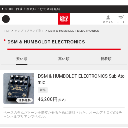
5,000円以上お買い上げで送料無料！
ログイン
カート
TOP
>
アンプ（ブランド別）
> DSM & HUMBOLDT ELECTRONICS
DSM & HUMBOLDT ELECTRONICS
安い順
高い順
新着順
DSM & HUMBOLDT ELECTRONICS
Sub Ato
mic
46,200円
(税込)
ベースの歪んだトーンを際立たせるために設計された、オールアナログの2チ
ャンネルプリアンプペダル。