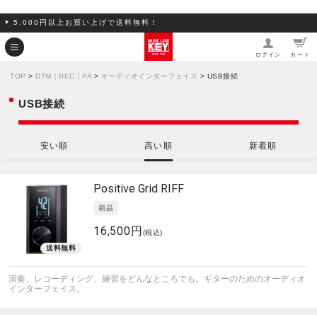
5,000円以上お買い上げで送料無料！
ログイン
カート
TOP
>
DTM｜REC｜PA
>
オーディオインターフェイス
> USB接続
USB接続
安い順
高い順
新着順
Positive Grid
RIFF
16,500円
(税込)
演奏、レコーディング、練習をどんなところでも。ギターのためのオーディオ
インターフェイス。