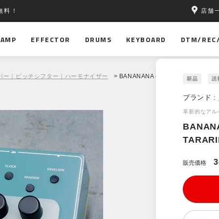
店舗
無料！
AMP
EFFECTOR
DRUMS
KEYBOARD
DTM/REC
バー｜ピッチシフター｜ハーモナイザー
> BANANANA effects TARARIRA
ブランド :
革新的なアル
BANANA
TARAR
3
販売価格