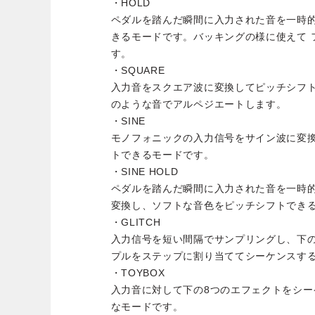
・HOLD
ペダルを踏んだ瞬間に入力された音を一時
きるモードです。バッキングの様に使えて 
す。
・SQUARE
入力音をスクエア波に変換してピッチシフ
のような音でアルペジエートします。
・SINE
モノフォニックの入力信号をサイン波に変
トできるモードです。
・SINE HOLD
ペダルを踏んだ瞬間に入力された音を一時
変換し、ソフトな音色をピッチシフトできる
・GLITCH
入力信号を短い間隔でサンプリングし、下
プルをステップに割り当ててシーケンスする
・TOYBOX
入力音に対して下の8つのエフェクトをシ
なモードです。