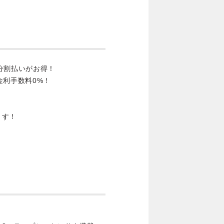
分割払いがお得！
金利手数料0%！
ます！