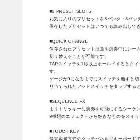
■9 PRESET SLOTS
お気に入りのプリセットを3バンク・3パッ
保存したプリセットはいつでも読み出しで
■QUICK CHANGE
保存されたプリセットは曲を演奏中にシー
切り替えることが可能です。
TAPスイッチを1秒以上ホールドするとク
す。
ゲージが0になるまでにスイッチを離すと
り当てられたフットスイッチをタップすると
■SEQUENCE FX
よりトリッキーな演奏を可能にするシーケ
9種類のエフェクトから好きなものをスイッ
■TOUCH KEY
静電容量方式のタッチパネル型キーボード