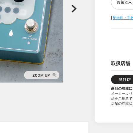
[
配送料・手
取扱店舗
商品の在庫に
メーカーより
品をご用意で
店舗の在庫状