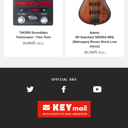
THORN Soundlabs
Ibanez
Tremonator - Flex Trem
SR Standard SR505A-MHL
(Mahogany Brown Burst Low
29,800円
(税込)
Gloss)
95,700円
(税込)
OFFICIAL SNS