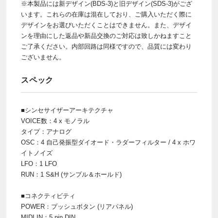
※本製品には新デザイン(BDS-3)と旧デザイン(SDS-3)がござ
います。これらの在庫は混在しており、ご購入いただく際に
デザインをお選びいただくことはできません。また、デザイ
ンを理由にした返品や新品交換のご対応は致しかねますこと
ご了承ください。内部回路は同様ですので、品質には変わり
ございません。
スペック
■シンセサイザーアーキテクチャ
VOICE数：4 x モノラル
タイプ：アナログ
OSC：4 自己発振型ダイオード・ラダーフィルター / 4 x ホワ
イトノイズ
LFO：1 LFO
RUN：1 S&H (サンプル＆ホールド)
■コネクティビティ
POWER：プッシュボタン (リアパネル)
MIDI IN：5 pin DIN