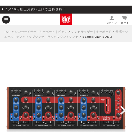
5,000円以上お買い上げで送料無料！
ログイン
カート
TOP
>
シンセサイザー｜キーボード｜ピアノ
>
シンセサイザー｜キーボード
>
音源モジ
ュール｜デスクトップシンセ｜ラックマウントシンセ
> BEHRINGER BDS-3