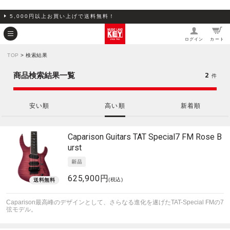
5,000円以上お買い上げで送料無料！
ログイン
カート
TOP
> 検索結果
2
商品検索結果一覧
件
安い順
高い順
新着順
Caparison Guitars
TAT Special7 FM Rose B
urst
625,900円
(税込)
Caparison最高峰のデザインとして、さらなる進化を遂げたTAT-Special FMの7
弦モデル。