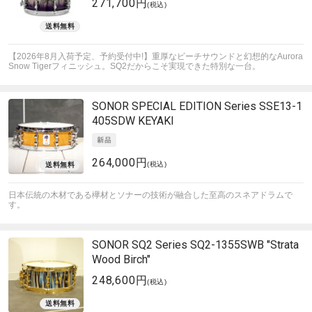
271,700円
(税込)
【2026年8月入荷予定、予約受付中!】重厚なビーチサウンドと幻想的なAurora
Snow Tigerフィニッシュ。SQ2だからこそ実現できた特別な一台。
SONOR
SPECIAL EDITION Series SSE13-1
405SDW KEYAKI
264,000円
(税込)
日本伝統の木材である欅材とソナーの技術が融合した至高のスネアドラムで
す。
SONOR
SQ2 Series SQ2-1355SWB
"Strata
Wood Birch"
248,600円
(税込)