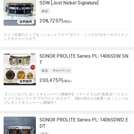
SDW [Jost Nickel Signature]
208,725円
(税込)
ドイツ出身のトップセッションドラマー"ヨスト・ニッケル"のオールマイティ
シグネチャースネア。
SONOR
PROLITE Series PL-1406SDW SN
T
200,475円
(税込)
【シンバルプレゼントキャンペーン開催中】ソナードラムの“真骨頂”ハイエン
ドメイプルシリーズ“プロライト”のスネア。3枚の内から1枚選べる！シンバル
プレゼントキャンペーン開催中！
SONOR
PROLITE Series PL-1406SDWD E
DT