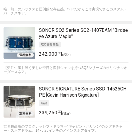
唯一無二のルックスと圧倒的な存在感。SQ2だからこそ実現できるカスタム・
バーチスネア。
SONOR
SQ2 Series SQ2-1407BAM "Birdse
ye Azure Maple"
242,000円
(税込)
【受注生産】淡く美しい杢目と深胴シェルを持つSQ2シリーズのオリジナルオ
ーダースネア。
SONOR
SIGNATURE Series SSD-14525GH
PE [Gavin Harrison Signature]
239,250円
(税込)
世界最高峰のプログレッシブ・ドラマー"ギャビン・ハリソン"のシグネチャ
ー・スネアドラム。14×5.25インチのメインスネアタイプ。