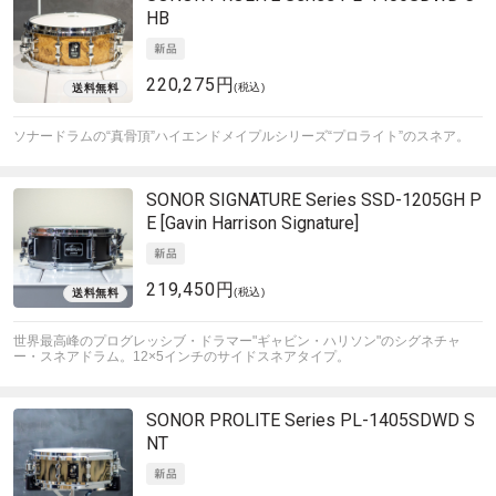
HB
220,275円
(税込)
ソナードラムの“真骨頂”ハイエンドメイプルシリーズ“プロライト”のスネア。
SONOR
SIGNATURE Series SSD-1205GH P
E [Gavin Harrison Signature]
219,450円
(税込)
世界最高峰のプログレッシブ・ドラマー"ギャビン・ハリソン"のシグネチャ
ー・スネアドラム。12×5インチのサイドスネアタイプ。
SONOR
PROLITE Series PL-1405SDWD S
NT