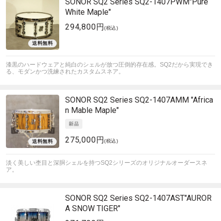
SONOR
SQ2 Series SQ2-1407PWM
"Pure
White Maple"
294,800円
(税込)
漆黒のハードウェアと純白のシェルが放つ圧倒的存在感。SQ2だから実現でき
る、モダンかつ洗練されたカスタムスネア。
SONOR
SQ2 Series SQ2-1407AMM "Africa
n Mable Maple"
275,000円
(税込)
淡く美しい杢目と深胴シェルを持つSQ2シリーズのオリジナルオーダースネ
ア。
SONOR
SQ2 Series SQ2-1407AST
"AUROR
A SNOW TIGER"