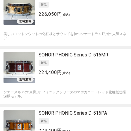
226,050円
(税込)
美しいコットンウッドの化粧板とサウンドを持つソナードラム屈指の人気スネ
ア
SONOR
PHONIC Series D-516MR
224,400円
(税込)
ソナースネアの"真骨頂" フォニックシリーズのマホガニー・レッド化粧板仕様
深胴モデル。
SONOR
PHONIC Series D-516PA
224,400円