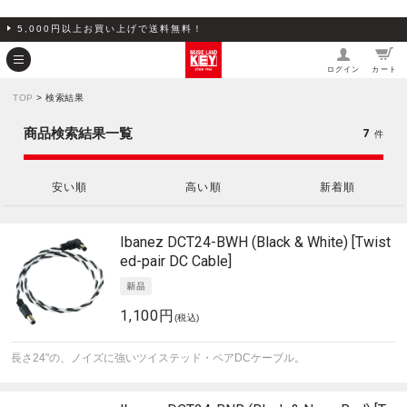
5,000円以上お買い上げで送料無料！
ログイン
カート
TOP
> 検索結果
7
商品検索結果一覧
件
安い順
高い順
新着順
Ibanez
DCT24-BWH (Black & White) [Twist
ed-pair DC Cable]
1,100円
(税込)
長さ24"の、ノイズに強いツイステッド・ペアDCケーブル。