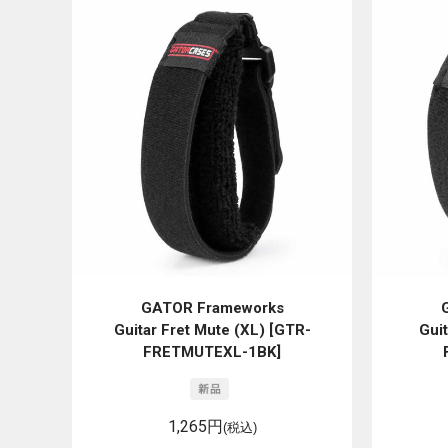
GATOR Frameworks
Guitar Fret Mute (XL) [GTR-
Guit
FRETMUTEXL-1BK]
1,265円
(税込)