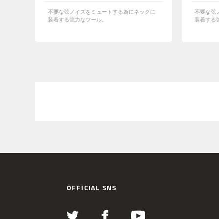
不要な弦ノイズをミュートする為にネックに
不要な弦
装着する強力なツール。
装着する
OFFICIAL SNS