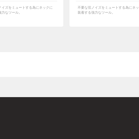
ノイズをミュートする為にネックに
不要な弦ノイズをミュートする為にネッ
強力なツール。
装着する強力なツール。