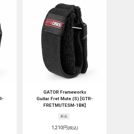
GATOR Frameworks
R-
Guitar Fret Mute (S) [GTR-
FRETMUTESM-1BK]
1,210円
(税込)