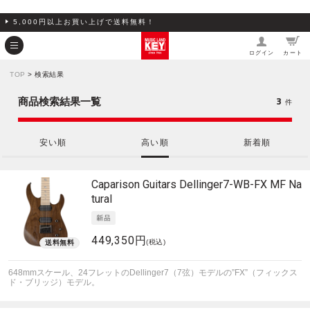
5,000円以上お買い上げで送料無料！
ログイン
カート
TOP
> 検索結果
3
商品検索結果一覧
件
安い順
高い順
新着順
Caparison Guitars
Dellinger7-WB-FX MF Na
tural
449,350円
(税込)
648mmスケール、24フレットのDellinger7（7弦）モデルの”FX”（フィックス
ド・ブリッジ）モデル。