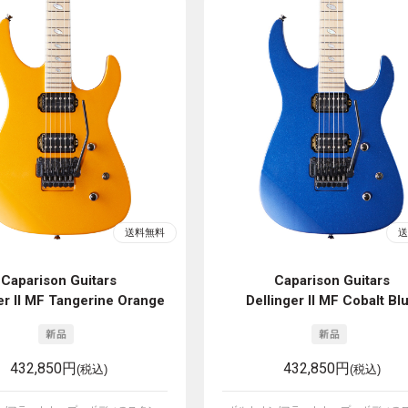
Caparison Guitars
Caparison Guitars
er II MF Tangerine Orange
Dellinger II MF Cobalt Bl
432,850円
432,850円
(税込)
(税込)