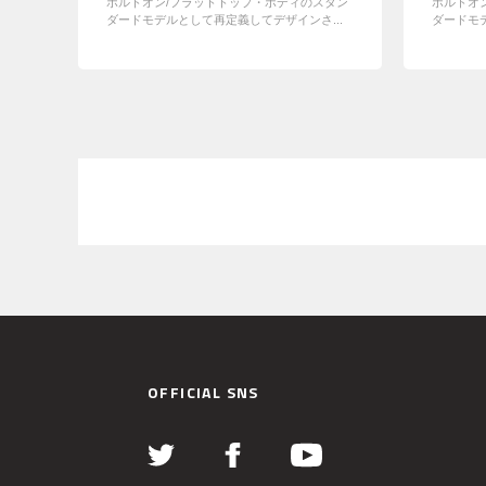
ボルトオン/フラットトップ・ボディのスタン
ボルトオ
ダードモデルとして再定義してデザインさ...
ダードモデ
OFFICIAL SNS