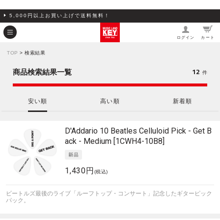
5,000円以上お買い上げで送料無料！
ログイン
カート
TOP
> 検索結果
12
商品検索結果一覧
件
安い順
高い順
新着順
D'Addario
10 Beatles Celluloid Pick - Get B
ack - Medium [1CWH4-10B8]
1,430円
(税込)
ビートルズ最後のライブ「ルーフトップ・コンサート」記念したギターピック
パック。