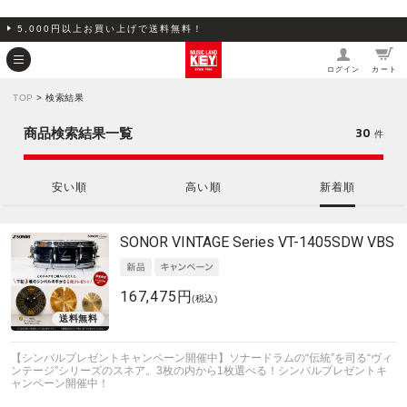
5,000円以上お買い上げで送料無料！
ログイン
カート
TOP
> 検索結果
30
商品検索結果一覧
件
安い順
高い順
新着順
SONOR
VINTAGE Series VT-1405SDW VBS
167,475円
(税込)
【シンバルプレゼントキャンペーン開催中】ソナードラムの“伝統”を司る“ヴィ
ンテージ”シリーズのスネア。3枚の内から1枚選べる！シンバルプレゼントキ
ャンペーン開催中！