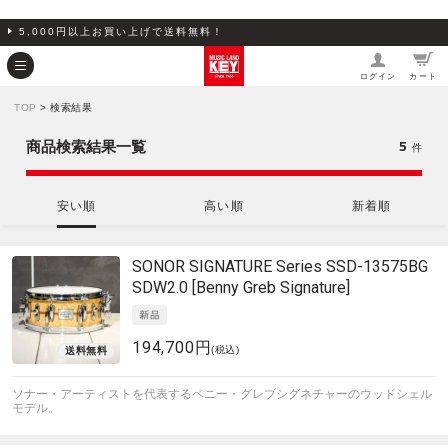
5,000円以上お買い上げで送料無料！
ログイン
カート
TOP
> 検索結果
5
商品検索結果一覧
件
安い順
高い順
新着順
SONOR
SIGNATURE Series SSD-13575BG
SDW2.0 [Benny Greb Signature]
194,700円
(税込)
ソナー・アーティストを代表するベニー・グレブシグネチャーのウッドシェル
モデル。