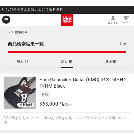
5,000円以上お買い上げで送料無料！
ログイン
カート
TOP
> 検索結果
2
商品検索結果一覧
件
安い順
高い順
新着順
Sugi
Rainmaker Guitar (RMG) IR SL-ASH 2
P/HM Black
363,000円
(税込)
DS499よりもテンション感のある弾き心地にロングサスティーンが魅力の一
本。