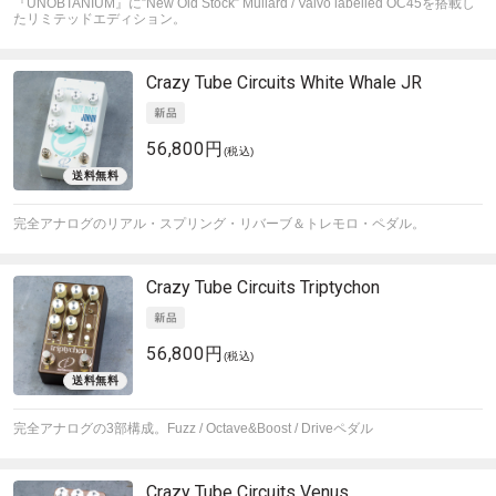
『UNOBTANIUM』に”New Old Stock” Mullard / Valvo labelled OC45を搭載し
たリミテッドエディション。
Crazy Tube Circuits
White Whale JR
56,800円
(税込)
完全アナログのリアル・スプリング・リバーブ＆トレモロ・ペダル。
Crazy Tube Circuits
Triptychon
56,800円
(税込)
完全アナログの3部構成。Fuzz / Octave&Boost / Driveペダル
Crazy Tube Circuits
Venus