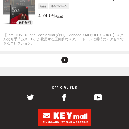
4,749円
(税込)
【Total TONEX Tone Spectacularプロモ Extended！60％OFF！～8/31】メタ
ルの名手「ガス・G」が愛用する圧倒的なメタル・トーンに瞬時にアクセスで
きるコレクション。
1
OFFICIAL SNS