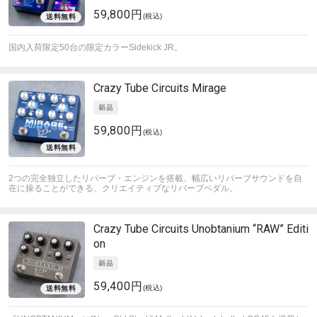
59,800円
(税込)
国内入荷限定50台の限定カラーSidekick JR。
Crazy Tube Circuits
Mirage
59,800円
(税込)
2つの完全独立したリバーブ・エンジンを搭載、幅広いリバーブサウンドを自
在に操ることができる、クリエイティブなリバーブペダル。
Crazy Tube Circuits
Unobtanium “RAW” Editi
on
59,400円
(税込)