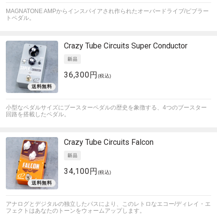
MAGNATONE AMPからインスパイアされ作られたオーバードライブ/ビブラー
トペダル。
Crazy Tube Circuits
Super Conductor
36,300円
(税込)
小型なペダルサイズにブースターペダルの歴史を象徴する、4つのブースター
回路を搭載したペダル。
Crazy Tube Circuits
Falcon
34,100円
(税込)
アナログとデジタルの独立したパスにより、このレトロなエコー/ディレイ・エ
フェクトはあなたのトーンをウォームアップします。