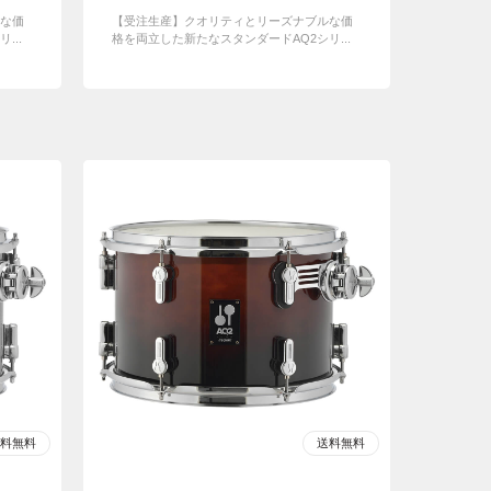
な価
【受注生産】クオリティとリーズナブルな価
...
格を両立した新たなスタンダードAQ2シリ...