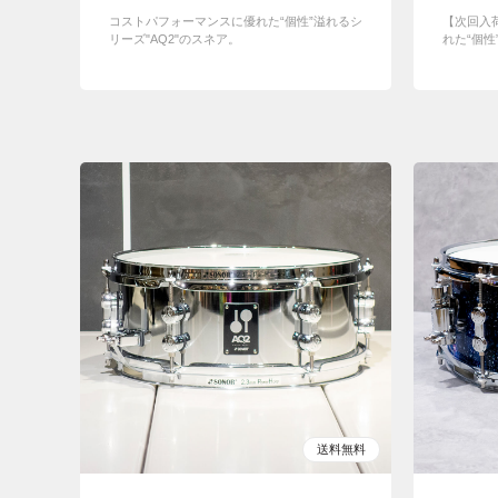
コストパフォーマンスに優れた“個性”溢れるシ
【次回入
リーズ"AQ2"のスネア。
れた“個性