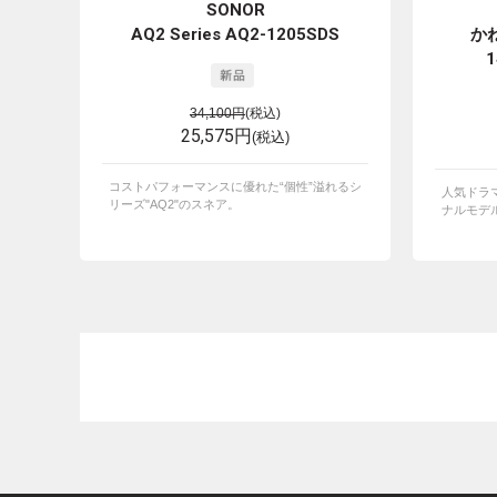
SONOR
AQ2 Series AQ2-1205SDS
か
1
34,100円
(税込)
25,575円
(税込)
コストパフォーマンスに優れた“個性”溢れるシ
人気ドラ
リーズ"AQ2"のスネア。
ナルモデ