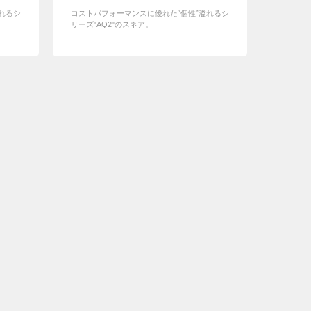
れるシ
コストパフォーマンスに優れた“個性”溢れるシ
リーズ"AQ2"のスネア。