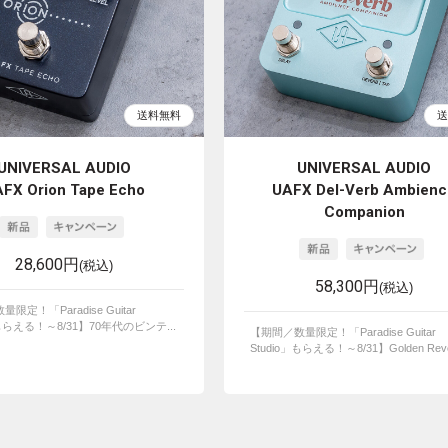
UNIVERSAL AUDIO
UNIVERSAL AUDIO
FX Orion Tape Echo
UAFX Del-Verb Ambienc
Companion
28,600円
(税込)
58,300円
(税込)
限定！「Paradise Guitar
」もらえる！～8/31】70年代のビンテ...
【期間／数量限定！「Paradise Guitar
Studio」もらえる！～8/31】Golden Rever