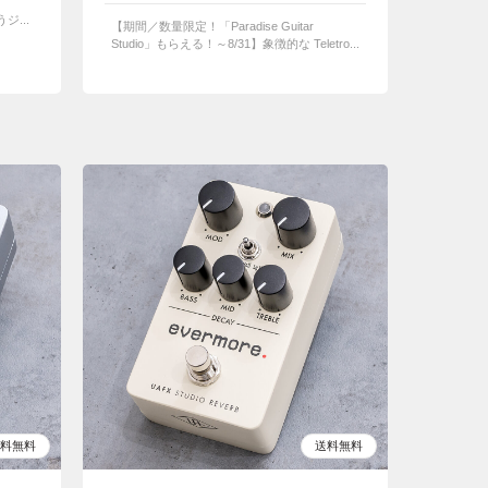
ジ...
【期間／数量限定！「Paradise Guitar
Studio」もらえる！～8/31】象徴的な Teletro...