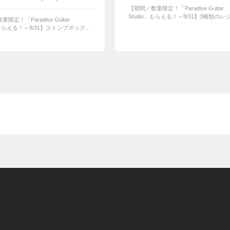
【期間／数量限定！「Paradise Guitar
Studio」もらえる！～8/31】3種類のレジェ
限定！「Paradise Guitar
」もらえる！～8/31】ストンプボック...