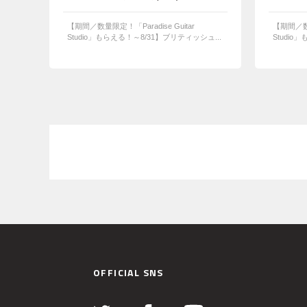
【期間／数量限定！「Paradise Guitar
【期間／数量
Studio」もらえる！～8/31】ブリティッシュ...
Studio
OFFICIAL SNS