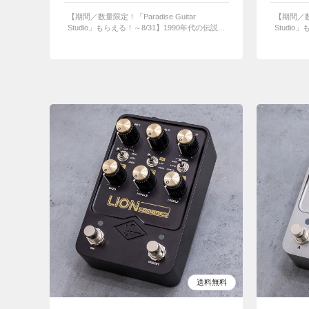
【期間／数量限定！「Paradise Guitar
【期間／数量
Studio」もらえる！～8/31】1990年代の伝説...
Studio