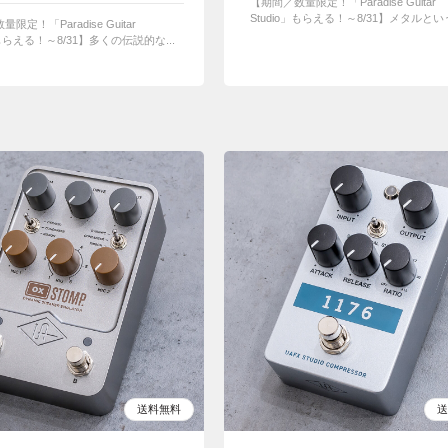
【期間／数量限定！「Paradise Guitar
Studio」もらえる！～8/31】メタルという
限定！「Paradise Guitar
」もらえる！～8/31】多くの伝説的な...