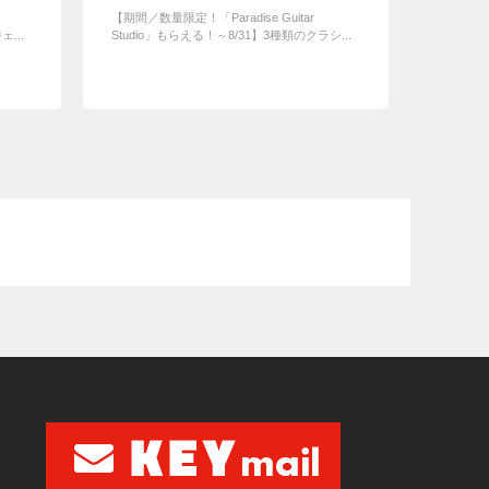
【期間／数量限定！「Paradise Guitar
...
Studio」もらえる！～8/31】3種類のクラシ...