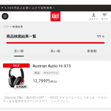
5,000円以上お買い上げで送料無料！
ログイン
カート
TOP
> 検索結果
11
商品検索結果一覧
件
安い順
高い順
新着順
Austrian Audio
Hi-X15
12,799円
(税込)
【Special Offer！最大43％OFF！～8/31】デイリーユースにスタジオ・クオリ
ティをを提供するオーバーイヤー・ヘッドフォン。