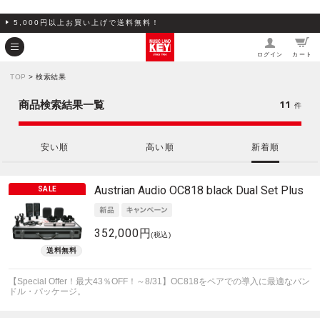
5,000円以上お買い上げで送料無料！
ログイン
カート
TOP
> 検索結果
11
商品検索結果一覧
件
安い順
高い順
新着順
Austrian Audio
OC818 black Dual Set Plus
352,000円
(税込)
【Special Offer！最大43％OFF！～8/31】OC818をペアでの導入に最適なバン
ドル・パッケージ。