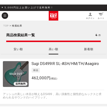
5,000円以上お買い上げで送料無料！
ログイン
カート
TOP
> 検索結果
4
商品検索結果一覧
件
安い順
高い順
新着順
Sugi
DS499IR SL-ASH/HM/TH/Asagiiro
SOLD OUT
462,000円
(税込)
アッシュの美しい木目が映えるDS499 、高い演奏性と個性的なルックスと求
められるサウンドのハイブリッド。